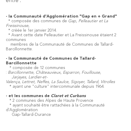
entre :
- la Communauté d'Agglomération "Gap en + Grand"
* composée des communes de
Gap, Pelleautier et La
Freissinouse
,
* créée le 1er janvier 2014.
* Avant cette date Pelleautier et La Freissinouse étaient 2
communes
membres de la Communauté de Communes de Tallard-
Barcillonnette.
- la Communauté de Communes de Tallard-
Barcillonnette
* composée de 12 communes
:
Barcillonnette, Châteauvieux, Esparron, Fouillouse,
Jarjayes, Lardier-et-
Valença, Lettret, Neffes, La Saulce, Sigoyer, Tallard, Vitrolles
* ayant une "culture" intercommunale depuis 1964.
- et les communes de
Claret et Curbans
* 2 communes des Alpes de Haute Provence
* ayant souhaité être rattachées à la Communauté
d'Agglomération
Gap-Tallard-Durance