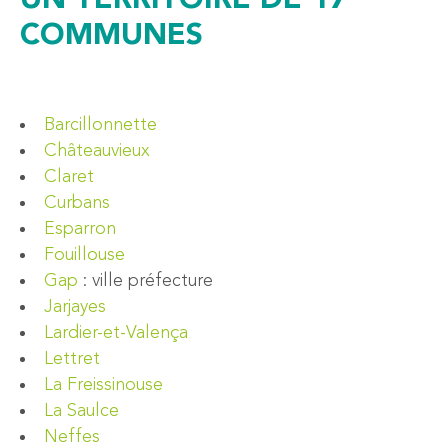
UN TERRITOIRE DE 17
COMMUNES
Barcillonnette
Châteauvieux
Claret
Curbans
Esparron
Fouillouse
Gap
: ville préfecture
Jarjayes
Lardier-et-Valença
Lettret
La Freissinouse
La Saulce
Neffes