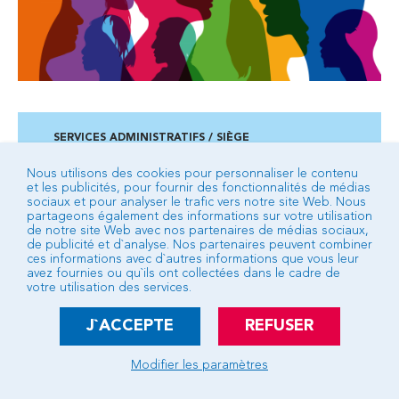
SERVICES ADMINISTRATIFS / SIÈGE
Campus des 3 fontaines - 2 ancienne route de Veynes
BP 92 - 05007 GAP cedex
Nous utilisons des cookies pour personnaliser le contenu
et les publicités, pour fournir des fonctionnalités de médias
04 92 53 24 24
sociaux et pour analyser le trafic vers notre site Web. Nous
partageons également des informations sur votre utilisation
de notre site Web avec nos partenaires de médias sociaux,
de publicité et d`analyse. Nos partenaires peuvent combiner
BUREAU D’ACCUEIL DE TALLARD
ces informations avec d`autres informations que vous leur
Place du Château - Bâtiment communautaire
avez fournies ou qu`ils ont collectées dans le cadre de
votre utilisation des services.
04 92 54 16 66
Voir les services de ce bureau d’accueil
J`ACCEPTE
REFUSER
Écrire à la Communauté d’Agglomération
Modifier les paramètres
Crédits
Mentions légales