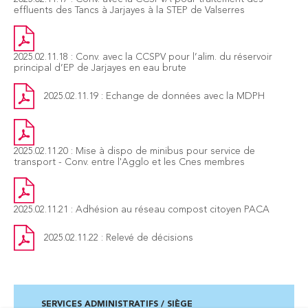
effluents des Tancs à Jarjayes à la STEP de Valserres
2025.02.11.18 : Conv. avec la CCSPV pour l’alim. du réservoir
principal d’EP de Jarjayes en eau brute
2025.02.11.19 : Echange de données avec la MDPH
2025.02.11.20 : Mise à dispo de minibus pour service de
transport - Conv. entre l'Agglo et les Cnes membres
2025.02.11.21 : Adhésion au réseau compost citoyen PACA
2025.02.11.22 : Relevé de décisions
SERVICES ADMINISTRATIFS / SIÈGE