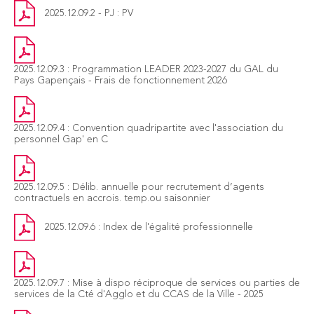
2025.12.09.2 - PJ : PV
2025.12.09.3 : Programmation LEADER 2023-2027 du GAL du
Pays Gapençais - Frais de fonctionnement 2026
2025.12.09.4 : Convention quadripartite avec l'association du
personnel Gap' en C
2025.12.09.5 : Délib. annuelle pour recrutement d’agents
contractuels en accrois. temp.ou saisonnier
2025.12.09.6 : Index de l'égalité professionnelle
2025.12.09.7 : Mise à dispo réciproque de services ou parties de
services de la Cté d'Agglo et du CCAS de la Ville - 2025