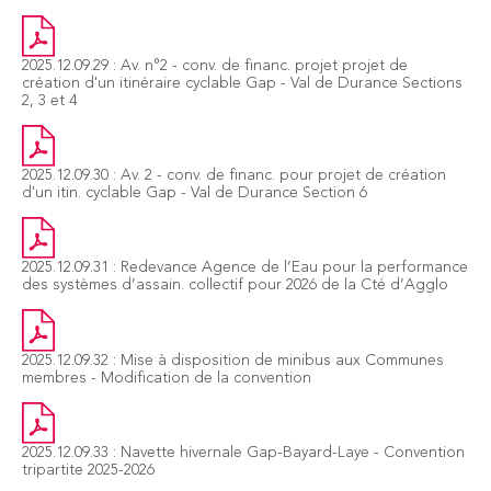
2025.12.09.29 : Av. n°2 - conv. de financ. projet projet de
création d'un itinéraire cyclable Gap - Val de Durance Sections
2, 3 et 4
2025.12.09.30 : Av. 2 - conv. de financ. pour projet de création
d'un itin. cyclable Gap - Val de Durance Section 6
2025.12.09.31 : Redevance Agence de l’Eau pour la performance
des systèmes d’assain. collectif pour 2026 de la Cté d’Agglo
2025.12.09.32 : Mise à disposition de minibus aux Communes
membres - Modification de la convention
2025.12.09.33 : Navette hivernale Gap-Bayard-Laye - Convention
tripartite 2025-2026