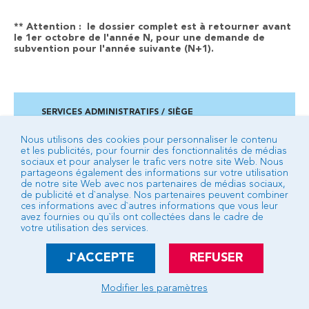
** Attention : le dossier complet est à retourner avant
le 1er octobre de l'année N, pour une demande de
subvention pour l'année suivante (N+1).
SERVICES ADMINISTRATIFS / SIÈGE
Campus des 3 fontaines - 2 ancienne route de Veynes
BP 92 - 05007 GAP cedex
Nous utilisons des cookies pour personnaliser le contenu
et les publicités, pour fournir des fonctionnalités de médias
04 92 53 24 24
sociaux et pour analyser le trafic vers notre site Web. Nous
partageons également des informations sur votre utilisation
de notre site Web avec nos partenaires de médias sociaux,
de publicité et d`analyse. Nos partenaires peuvent combiner
BUREAU D’ACCUEIL DE TALLARD
ces informations avec d`autres informations que vous leur
Place du Château - Bâtiment communautaire
avez fournies ou qu`ils ont collectées dans le cadre de
votre utilisation des services.
04 92 54 16 66
Voir les services de ce bureau d’accueil
J`ACCEPTE
REFUSER
Écrire à la Communauté d’Agglomération
Modifier les paramètres
Crédits
Mentions légales