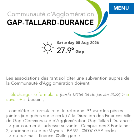
MENU
Saturday 08 Aug 2026
27.9°
Gap
SUBVENTIONS AUX ASSOCIATIONS
Dossier à constituer
Les associations désirant solliciter une subvention auprès de
la Communauté d'Agglomération doivent :
-
Télécharger le formulaire
(cerfa 12156-06 de janvier 2022) >
En
savoir +
si besoin ;
- compléter le formulaire et le retourner
**
avec les pièces
jointes (indiquées sur le cerfa) à la Direction des Finances Ville
de Gap /Communauté d'Agglomération Gap-Tallard-Durance :
> par courrier à l'adresse suivante : Campus des 3 Fontaines -
2, ancienne route de Veynes - BP 92 - 05007 GAP cedex
> ou par mail : finances@ville-gap.fr