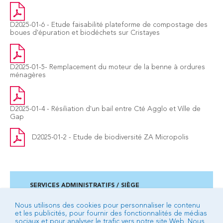
D2025-01-6 - Etude faisabilité plateforme de compostage des
boues d'épuration et biodéchets sur Cristayes
D2025-01-5- Remplacement du moteur de la benne à ordures
ménagères
D2025-01-4 - Résiliation d'un bail entre Cté Agglo et Ville de
Gap
D2025-01-2 - Etude de biodiversité ZA Micropolis
SERVICES ADMINISTRATIFS / SIÈGE
Campus des 3 fontaines - 2 ancienne route de Veynes
BP 92 - 05007 GAP cedex
Nous utilisons des cookies pour personnaliser le contenu
et les publicités, pour fournir des fonctionnalités de médias
04 92 53 24 24
sociaux et pour analyser le trafic vers notre site Web. Nous