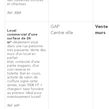
des nuisances sonores
et olfactives.
Réf. 3068
GAP
Vente
Local
Centre ville
murs
commercial d'une
surface de 24
m²
idéalement situé
dans une rue piétonne
très passante. Vente des
murs d'un local en
parfait
état, composé d'une
partie magasin, d'un
coin réserve et
toilette. Bail en cours,
activité de salon de
coiffure signé cette
année, loyer 550€ HT +
charges+ taxe foncière
au preneur. Ideal pour
investissement locatif.
Réf. 649