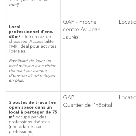
97 m² (soit 162 m² au
total)
GAP - Proche
Locati
Local
centre Av. Jean
professionnel d'env.
68 m²
situé en rez-de-
Jaurès
chaussée. Accessibilité
PMR. Idéal pour activités
libérales.
Possibilité de louer un
local mitoyen avec vitrine
donnant sur avenue
d'environ 54 m² mitoyen
en plus.
GAP
Locati
3 postes de travail en
Quartier de l’hôpital
open space dans un
local à partager de 75
m²
occupé par des
professions libérales
(non adapté aux
professions