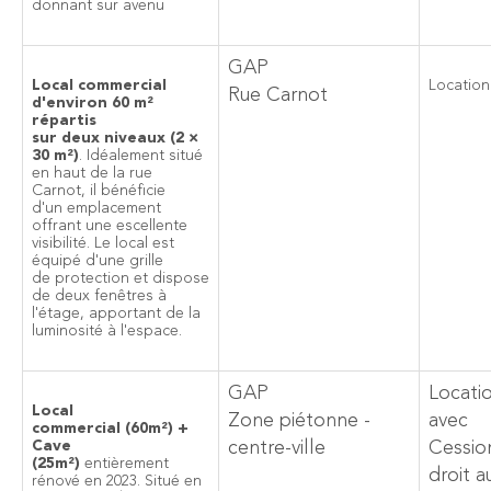
donnant sur avenu
GAP
Local commercial
Location
Rue Carnot
d'environ 60 m²
répartis
sur deux niveaux (2 ×
30 m²)
. Idéalement situé
en haut de la rue
Carnot, il bénéficie
d'un emplacement
offrant une escellente
visibilité. Le local est
équipé d'une grille
de protection et dispose
de deux fenêtres à
l'étage, apportant de la
luminosité à l'espace.
GAP
Locati
Local
Zone piétonne -
avec
commercial (60m²) +
Cave
centre-ville
Cessio
(25m²)
entièrement
droit a
rénové en 2023. Situé en