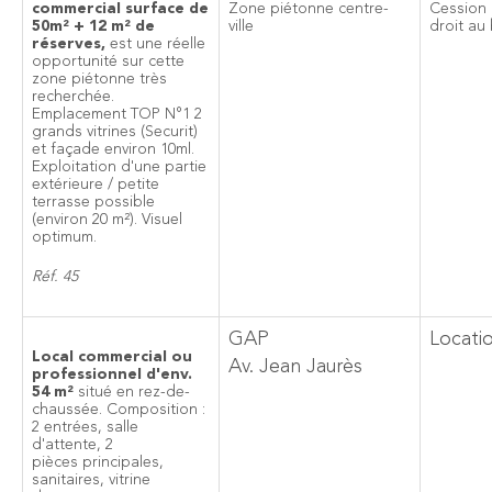
commercial surface de
Zone piétonne centre-
Cession
50m² + 12 m² de
ville
droit au 
réserves,
est une réelle
opportunité sur cette
zone piétonne très
recherchée.
Emplacement TOP N°1 2
grands vitrines (Securit)
et façade environ 10ml.
Exploitation d'une partie
extérieure / petite
terrasse possible
(environ 20 m²). Visuel
optimum.
Réf. 45
GAP
Locati
Local commercial ou
Av. Jean Jaurès
professionnel d'env.
54 m²
situé en rez-de-
chaussée. Composition :
2 entrées, salle
d'attente, 2
pièces principales,
sanitaires, vitrine