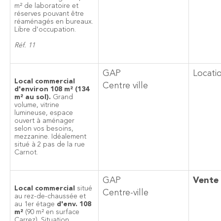
m² de laboratoire et
réserves pouvant être
réaménagés en bureaux.
Libre d’occupation.
Réf. 11
GAP
Locati
Local commercial
Centre ville
d'environ 108 m² (134
m² au sol).
Grand
volume, vitrine
lumineuse, espace
ouvert à aménager
selon vos besoins,
mezzanine. Idéalement
situé à 2 pas de la rue
Carnot.
GAP
Vente
Local commercial
situé
Centre-ville
au rez-de-chaussée et
au 1er étage
d'env. 108
m²
(90 m² en surface
Carrez). Situation