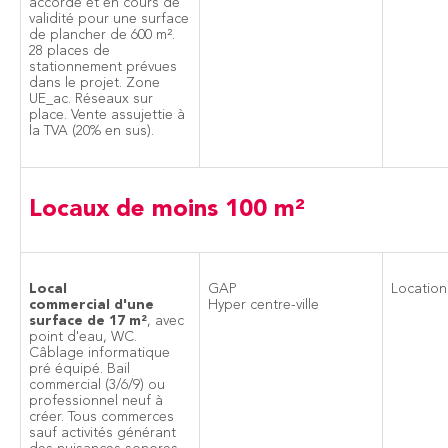
accordé et en cours de
validité pour une surface
de plancher de 600 m².
28 places de
stationnement prévues
dans le projet. Zone
UE_ac. Réseaux sur
place. Vente assujettie à
la TVA (20% en sus).
Locaux de moins 100 m²
Local
GAP
Location
commercial d'une
Hyper centre-ville
surface de 17 m²
, avec
point d'eau, WC.
Câblage informatique
pré équipé. Bail
commercial (3/6/9) ou
professionnel neuf à
créer. Tous commerces
sauf activités générant