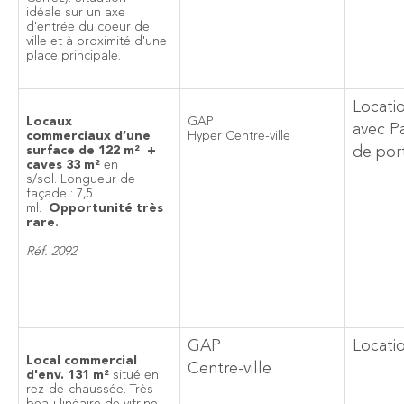
idéale sur un axe
d'entrée du coeur de
ville et à proximité d'une
place principale.
Locati
Locaux
GAP
avec P
commerciaux d’une
Hyper Centre-ville
surface de 122 m² +
de por
caves 33 m²
en
s/sol. Longueur de
façade : 7,5
ml.
Opportunité très
rare.
Réf. 2092
GAP
Locati
Local commercial
Centre-ville
d'env. 131 m²
situé en
rez-de-chaussée. Très