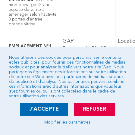
en sous-sol
accès par
monte-charge. Grand
espace de vente à
aménager selon l'activité.
3 portes d'entrée,
grande vitrine.
GAP
Locati
EMPLACEMENT N°1
Bordure de RN 85
EN VISIBILITE
Très beau local
Nous utilisons des cookies pour personnaliser le contenu
commercial, d'une
et les publicités, pour fournir des fonctionnalités de médias
superficie de 288 m²
sociaux et pour analyser le trafic vers notre site Web. Nous
environ
au sein d'un
partageons également des informations sur votre utilisation
ensemble récent, il se
de notre site Web avec nos partenaires de médias sociaux,
compose d'une partie
de publicité et d`analyse. Nos partenaires peuvent combiner
magasin, réserve,
ces informations avec d`autres informations que vous leur
bureau et
avez fournies ou qu`ils ont collectées dans le cadre de
sanitaire. Extérieur et
votre utilisation des services.
espaces vert aménagés.
Bâtiment entièrement
J`ACCEPTE
REFUSER
fermé
Loyer 2800 HT - Foncier
Modifier les paramètres
290 euros par mois.- Bail
3/6/9