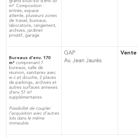
grand sous-sol d'env. 65
m². Composition :
entrée, espace
attente, plusieurs zones
de travail, bureaux,
laboratoire, rangement,
archives, jardinet
privatif, garage.
GAP
Vente
Bureaux d’env. 170
Av. Jean Jaurès
m²
comprenant 7
bureaux, salle de
réunion, sanitaires avec
w-c et douche, 2 places
de parkings, archives et
autres surfaces annexes
d'env. 57 m²
supplémentaires.
Possibilité de coupler
l'acquisition avec d'autres
lots dans le même
immeuble.