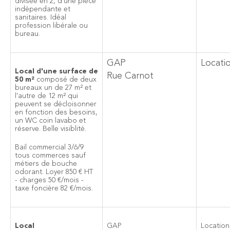
divisée en 2, d'une pièce
indépendante et
sanitaires. Idéal
profession libérale ou
bureau.
GAP
Locati
Local d'une surface de
Rue Carnot
50 m²
composé de deux
bureaux un de 27 m² et
l'autre de 12 m² qui
peuvent se décloisonner
en fonction des besoins,
un WC coin lavabo et
réserve. Belle visiblité.
Bail commercial 3/6/9
tous commerces sauf
métiers de bouche
odorant. Loyer 850 € HT
- charges 50 €/mois -
taxe foncière 82 €/mois.
Local
GAP
Location