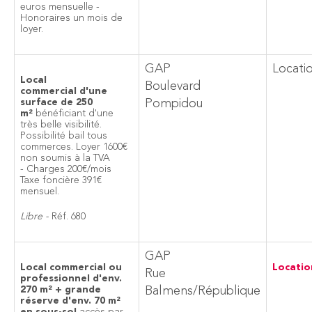
euros mensuelle -
Honoraires un mois de
loyer.
GAP
Locati
Local
Boulevard
commercial d'une
surface de 250
Pompidou
m²
bénéficiant d'une
très belle visibilité.
Possibilité bail tous
commerces. Loyer 1600€
non soumis à la TVA
- Charges 200€/mois
Taxe foncière 391€
mensuel.
Libre -
Réf. 680
GAP
Local commercial ou
Locatio
Rue
professionnel d'env.
270 m² + grande
Balmens/République
réserve d'env. 70 m²