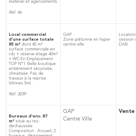
matériel et agencements.
Réf. 46
Local commercial
GAP
Location
d'une surface totale
Zone piétonne en hyper
cession 
85 m²
dont 45 m²
centre-ville
DAB
surface commerciale en
rdc + réserve étage 40m²
+ WC.En Emplacement
TOP N°1. Belle boutique
entièrement sécurisée,
climatisée. Pas de
travaux à la reprise.
Vitrines 5ml.
Réf. 3039
GAP
Vente
Bureaux d'env. 87
Centre Ville
m²
situé au rez-
dechaussée.
Composition : Accueil, 2
bureaux, dégagement,