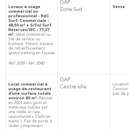
GAP
Locaux à usage
Vente
Zone Sud
commercial ou
professionnel - RdC
Surf. Commerciale :
68,50 m² + S/Sol Surf.
Réserves/WC : 77,27
m².
Idéal commerce ou
Sté de service ou
bureaux. Prévoir travaux
de rafraichissement.
grand parking en façade
Réf. 2039 / Réf. 2040
GAP
Local commercial à
Location
Centre ville
usage de restaurant
Cession
d'une surface totale
pas de p
environ 80 m².
Rénové
en 2024 avec goût et
matériaux nobles est
une réelle et rare
opportunité « Clefs en
mains ». Pas de porte à
céder comprenant