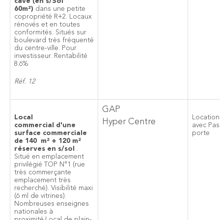
cave (en s/Sol
60m²)
dans une petite
copropriété R+2. Locaux
rénovés et en toutes
conformités. Situés sur
boulevard très fréquenté
du centre-ville. Pour
investisseur. Rentabilité
8.6%
Réf. 12
GAP
Local
Locatio
Hyper Centre
commercial d'une
avec Pas
surface commerciale
porte
de 140 m² + 120 m²
réserves en s/sol
.
Situé en emplacement
privilégié TOP N°1 (rue
très commerçante
emplacement très
recherché). Visibilité maxi
(6 ml de vitrines).
Nombreuses enseignes
nationales à
proximité.Local de plain-