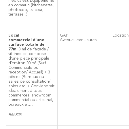
médicales). Équipements
en commun (kitchenette,
photocop, traceur,
terrasse...).
Local
GAP
Location
commercial d'une
Avenue Jean Jaures
surface totale de
77m.
8 ml de façade /
vitrines. se compose
d'une pièce principale
d'environ 20 m² (Surf.
Commerciale ou
réception/ Accueil) + 3
pièces (Bureaux ou
salles de consultation/
soins etc...). Conviendrait
idéalement à tous
commerces, showroom
commercial ou artisanal,
bureaux etc...
Réf.825