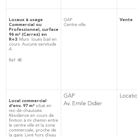
Locaux à usage
GAP
Vente
Commercial ou
Centre-ville
Professionnel, surface
96 m² (Carrez) en
R+3
. Murs loués bail en
cours. Aucune servitude
A
Réf. 48
GAP
Locati
Local commercial
Av. Emile Didier
d'env. 97 m²
situé en
rez-de-chaussée.
Résidence en cours de
finition à mi chemin entre
le centre ville et la zone
commerciale, proche de
la gare. Livré hors d'eau