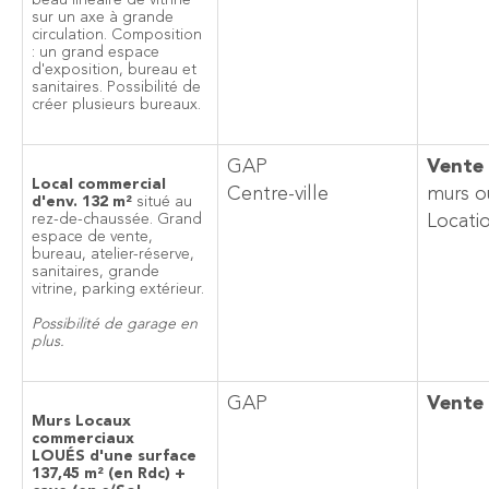
beau linéaire de vitrine
sur un axe à grande
circulation. Composition
: un grand espace
d'exposition, bureau et
sanitaires. Possibilité de
créer plusieurs bureaux.
GAP
Vente
Local commercial
Centre-ville
murs o
d'env. 132 m²
situé au
rez-de-chaussée. Grand
Locati
espace de vente,
bureau, atelier-réserve,
sanitaires, grande
vitrine, parking extérieur.
Possibilité de garage en
plus.
GAP
Vente
Murs Locaux
commerciaux
LOUÉS
d'une surface
137,45 m² (en Rdc) +