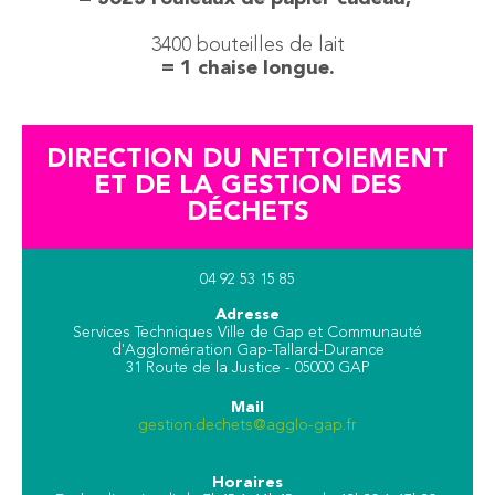
​​​​​​​3400 bouteilles de lait
= 1 chaise longue.
DIRECTION DU NETTOIEMENT
ET DE LA GESTION DES
DÉCHETS
04 92 53 15 85
Adresse
Services Techniques Ville de Gap et Communauté
d'Agglomération Gap-Tallard-Durance
31 Route de la Justice - 05000 GAP
Mail
gestion.dechets@agglo-gap.fr
Horaires