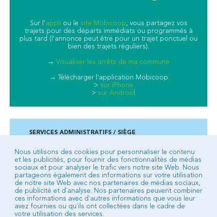
Sur l’
appli
ou le
site Mobicoop
, vous partagez vos
trajets pour des départs immédiats ou programmés à
plus tard (l’annonce peut être pour un trajet ponctuel ou
bien des trajets réguliers).
→
Visualiser les arrêts de ma commune
→ Télécharger l'application Mobicoop
>
sur iPhone
>
sur Android
SERVICES ADMINISTRATIFS / SIÈGE
Campus des 3 fontaines - 2 ancienne route de Veynes
BP 92 - 05007 GAP cedex
Nous utilisons des cookies pour personnaliser le contenu
et les publicités, pour fournir des fonctionnalités de médias
04 92 53 24 24
sociaux et pour analyser le trafic vers notre site Web. Nous
partageons également des informations sur votre utilisation
de notre site Web avec nos partenaires de médias sociaux,
de publicité et d`analyse. Nos partenaires peuvent combiner
BUREAU D’ACCUEIL DE TALLARD
ces informations avec d`autres informations que vous leur
Place du Château - Bâtiment communautaire
avez fournies ou qu`ils ont collectées dans le cadre de
04 92 54 16 66
votre utilisation des services.