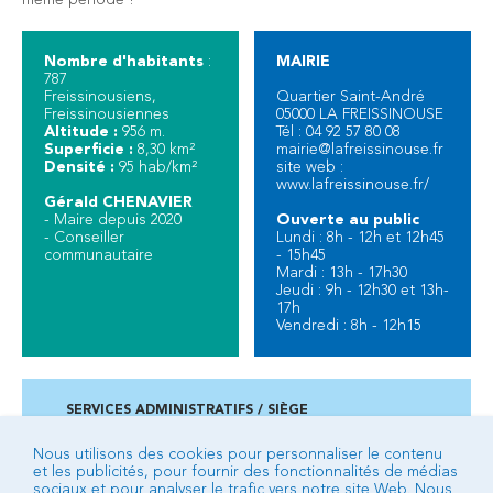
même période !
Nombre d'habitants
:
MAIRIE
787
Freissinousiens,
Quartier Saint-André
Freissinousiennes
05000 LA FREISSINOUSE
Altitude :
956 m.
Tél : 04 92 57 80 08
Superficie :
8,30 km²
mairie@lafreissinouse.fr
Densité :
95 hab/km²
site web :
www.lafreissinouse.fr/
Gérald CHENAVIER
- Maire depuis 2020
Ouverte au public
- Conseiller
Lundi : 8h - 12h et 12h45
communautaire
- 15h45
Mardi : 13h - 17h30
Jeudi : 9h - 12h30 et 13h-
17h
Vendredi : 8h - 12h15
SERVICES ADMINISTRATIFS / SIÈGE
Campus des 3 fontaines - 2 ancienne route de Veynes
BP 92 - 05007 GAP cedex
Nous utilisons des cookies pour personnaliser le contenu
et les publicités, pour fournir des fonctionnalités de médias
04 92 53 24 24
sociaux et pour analyser le trafic vers notre site Web. Nous