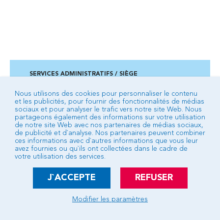
SERVICES ADMINISTRATIFS / SIÈGE
Campus des 3 fontaines - 2 ancienne route de Veynes
BP 92 - 05007 GAP cedex
Nous utilisons des cookies pour personnaliser le contenu
et les publicités, pour fournir des fonctionnalités de médias
04 92 53 24 24
sociaux et pour analyser le trafic vers notre site Web. Nous
partageons également des informations sur votre utilisation
de notre site Web avec nos partenaires de médias sociaux,
de publicité et d`analyse. Nos partenaires peuvent combiner
BUREAU D’ACCUEIL DE TALLARD
ces informations avec d`autres informations que vous leur
Place du Château - Bâtiment communautaire
avez fournies ou qu`ils ont collectées dans le cadre de
votre utilisation des services.
04 92 54 16 66
Voir les services de ce bureau d’accueil
J`ACCEPTE
REFUSER
Écrire à la Communauté d’Agglomération
Modifier les paramètres
Crédits
Mentions légales