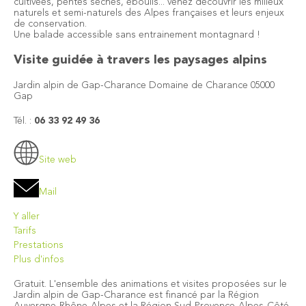
cultivées, pentes sèches, éboulis... venez découvrir les milieux
naturels et semi-naturels des Alpes françaises et leurs enjeux
de conservation.
Une balade accessible sans entrainement montagnard !
Visite guidée à travers les paysages alpins
Jardin alpin de Gap-Charance Domaine de Charance 05000
Gap
Tél. :
06 33 92 49 36
Site web
Mail
Y aller
Tarifs
Prestations
Plus d'infos
Gratuit. L'ensemble des animations et visites proposées sur le
Jardin alpin de Gap-Charance est financé par la Région
Auvergne-Rhône-Alpes et la Région Sud-Provence-Alpes-Côté