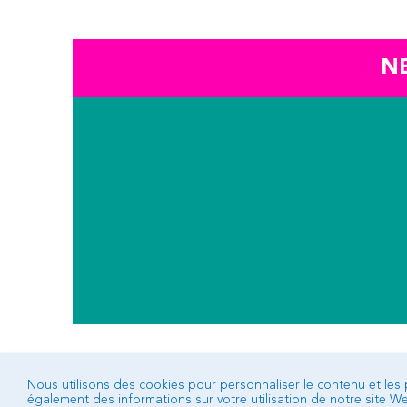
N
Nous utilisons des cookies pour personnaliser le contenu et les 
également des informations sur votre utilisation de notre site 
SERVICES ADMINISTRATIFS / SIÈGE