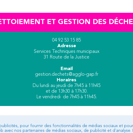
ETTOIEMENT ET GESTION DES DÉCHE
04 92 53 15 85
Adresse
Services Techniques municipaux
31 Route de la Justice
Email
gestion.dechets@agglo-gap.fr
Horaires
Du lundi au jeudi de 7h45 à 11h45
et de 13h30 à 17h30.
Le vendredi de 7h45 à 11h45.
publicités, pour fournir des fonctionnalités de médias sociaux et pour
Web avec nos partenaires de médias sociaux, de publicité et d`analyse
BUREAU D’ACCUEIL DE TALLARD