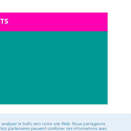
TS
 analyser le trafic vers notre site Web. Nous partageons
. Nos partenaires peuvent combiner ces informations avec