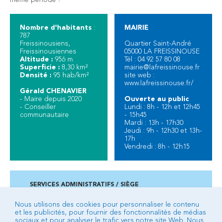
même période !
Nombre d'habitants
:
MAIRIE
787
Freissinousiens,
Quartier Saint-André
Freissinousiennes
05000 LA FREISSINOUSE
Altitude :
956 m.
Tél : 04 92 57 80 08
Superficie :
8,30 km²
mairie@lafreissinouse.fr
Densité :
95 hab/km²
site web :
www.lafreissinouse.fr/
Gérald CHENAVIER
- Maire depuis 2020
Ouverte au public
- Conseiller
Lundi : 8h - 12h et 12h45
communautaire
- 15h45
Mardi : 13h - 17h30
Jeudi : 9h - 12h30 et 13h-
17h
Vendredi : 8h - 12h15
SERVICES ADMINISTRATIFS / SIÈGE
Campus des 3 fontaines - 2 ancienne route de Veynes
BP 92 - 05007 GAP cedex
Nous utilisons des cookies pour personnaliser le contenu
et les publicités, pour fournir des fonctionnalités de médias
04 92 53 24 24
sociaux et pour analyser le trafic vers notre site Web. Nous