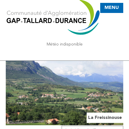
MENU
Météo indisponible
se
La Freissinouse